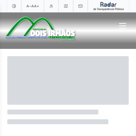
A-
A
A+