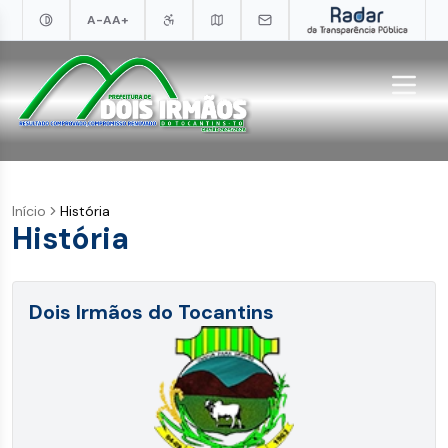
A-
A
A+
Início
História
História
Dois Irmãos do Tocantins